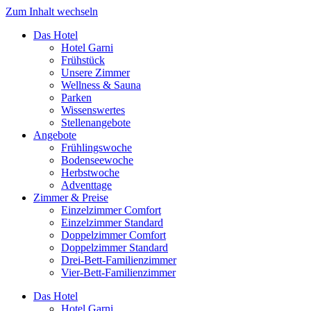
Zum Inhalt wechseln
Das Hotel
Hotel Garni
Frühstück
Unsere Zimmer
Wellness & Sauna
Parken
Wissenswertes
Stellenangebote
Angebote
Frühlingswoche
Bodenseewoche
Herbstwoche
Adventtage
Zimmer & Preise
Einzelzimmer Comfort
Einzelzimmer Standard
Doppelzimmer Comfort
Doppelzimmer Standard
Drei-Bett-Familienzimmer
Vier-Bett-Familienzimmer
Das Hotel
Hotel Garni