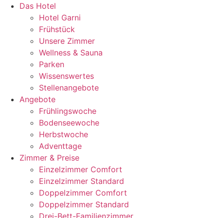
Zum
Das Hotel
Inhalt
Hotel Garni
wechseln
Frühstück
Unsere Zimmer
Wellness & Sauna
Parken
Wissenswertes
Stellenangebote
Angebote
Frühlingswoche
Bodenseewoche
Herbstwoche
Adventtage
Zimmer & Preise
Einzelzimmer Comfort
Einzelzimmer Standard
Doppelzimmer Comfort
Doppelzimmer Standard
Drei-Bett-Familienzimmer